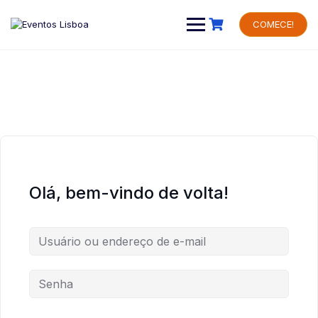
Skip
to
COMECE!
content
Olá, bem-vindo de volta!