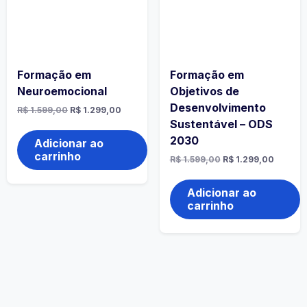
Formação em
Formação em
Neuroemocional
Objetivos de
Desenvolvimento
O
O
R$
1.599,00
R$
1.299,00
preço
preço
Sustentável – ODS
original
atual
2030
era:
é:
Adicionar ao
R$ 1.599,00.
R$ 1.299,00.
carrinho
O
O
R$
1.599,00
R$
1.299,00
preço
preço
original
atual
era:
é:
Adicionar ao
R$ 1.599,00.
R$ 1.29
carrinho