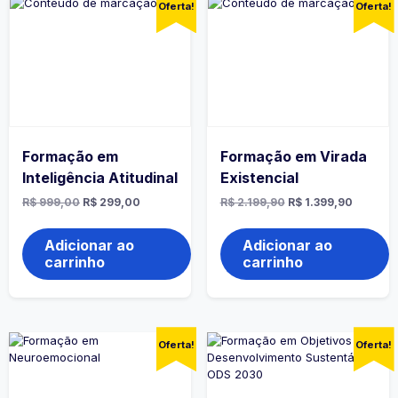
Oferta!
Oferta!
Formação em
Formação em Virada
Inteligência Atitudinal
Existencial
O
O
O
O
R$
999,00
R$
299,00
R$
2.199,90
R$
1.399,90
preço
preço
preço
preço
original
atual
original
atual
era:
é:
era:
é:
Adicionar ao
Adicionar ao
R$ 999,00.
R$ 299,00.
R$ 2.199,90.
R$ 1.399
carrinho
carrinho
Oferta!
Oferta!