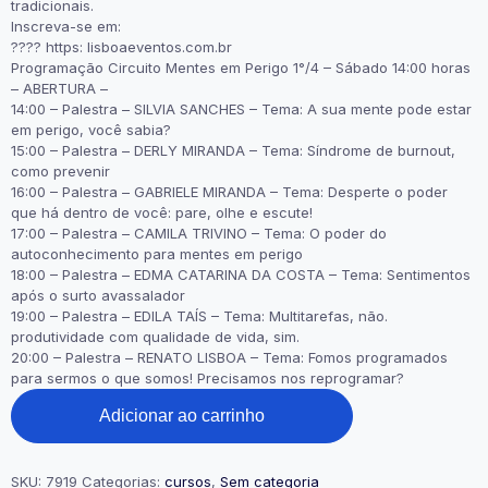
tradicionais.
Inscreva-se em:
???? https: lisboaeventos.com.br
Programação Circuito Mentes em Perigo 1°/4 – Sábado 14:00 horas
– ABERTURA –
14:00 – Palestra – SILVIA SANCHES – Tema: A sua mente pode estar
em perigo, você sabia?
15:00 – Palestra – DERLY MIRANDA – Tema: Síndrome de burnout,
como prevenir
16:00 – Palestra – GABRIELE MIRANDA – Tema: Desperte o poder
que há dentro de você: pare, olhe e escute!
17:00 – Palestra – CAMILA TRIVINO – Tema: O poder do
autoconhecimento para mentes em perigo
18:00 – Palestra – EDMA CATARINA DA COSTA – Tema: Sentimentos
após o surto avassalador
19:00 – Palestra – EDILA TAÍS – Tema: Multitarefas, não.
produtividade com qualidade de vida, sim.
20:00 – Palestra – RENATO LISBOA – Tema: Fomos programados
para sermos o que somos! Precisamos nos reprogramar?
Circuito
Adicionar ao carrinho
Mentes
em
Perigo
quantidade
SKU:
7919
Categorias:
cursos
,
Sem categoria