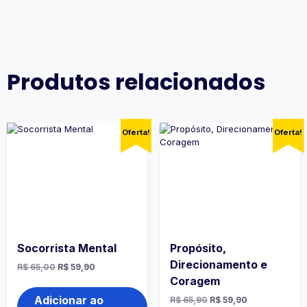
Produtos relacionados
Oferta!
Oferta!
Socorrista Mental
Propósito,
Direcionamento e
O
O
R$
65,00
R$
59,90
preço
preço
Coragem
original
atual
era:
é:
Adicionar ao
O
O
R$
65,90
R$
59,90