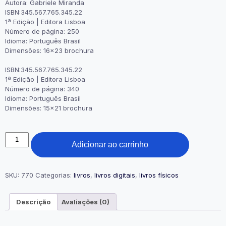
Autora: Gabriele Miranda
ISBN:345.567.765.345.22
1ª Edição | Editora Lisboa
Número de página: 250
Idioma: Português Brasil
Dimensões: 16×23 brochura
ISBN:345.567.765.345.22
1ª Edição | Editora Lisboa
Número de página: 340
Idioma: Português Brasil
Dimensões: 15×21 brochura
Neuroemocional
Adicionar ao carrinho
quantidade
SKU:
770
Categorias:
livros
,
livros digitais
,
livros físicos
Descrição
Avaliações (0)