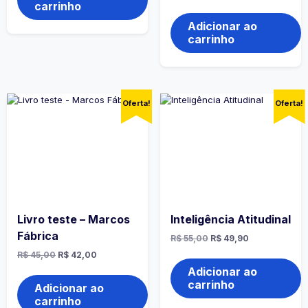
R$ 65,00.
R$ 59,90.
preço
preço
carrinho
original
atual
era:
é:
Adicionar ao
R$ 65,90.
R$ 59,90.
carrinho
Oferta!
Oferta!
Livro teste – Marcos
Inteligência Atitudinal
Fábrica
O
O
R$
55,00
R$
49,90
preço
preço
O
O
R$
45,00
R$
42,00
original
atual
preço
preço
era:
é:
Adicionar ao
original
atual
R$ 55,00.
R$ 49,90.
carrinho
era:
é:
Adicionar ao
R$ 45,00.
R$ 42,00.
carrinho