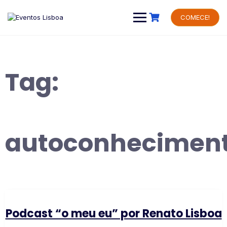
Skip
to
COMECE!
content
Tag:
autoconhecimen
Podcast “o meu eu” por Renato Lisboa